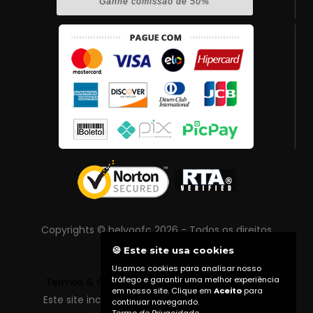
Ganhe comissão de 50%
Copyrights © helyoofc 2026 - Todos os direitos
reservados
🍪 Este site usa cookies
Usamos cookies para analisar nosso
tráfego e garantir uma melhor experiência
Termos & Condições
|
Política de Privacidade
em nosso site. Clique em
Aceito
para
Este site inclui conteúdo protegido por direitos
continuar navegando.